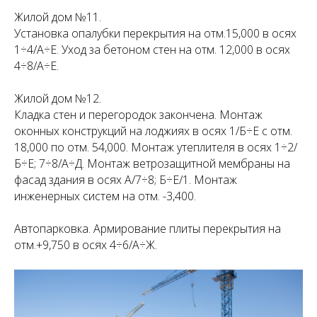
Жилой дом №11.
Установка опалубки перекрытия на отм.15,000 в осях
1÷4/А÷Е. Уход за бетоном стен на отм. 12,000 в осях
4÷8/А÷Е.
Жилой дом №12.
Кладка стен и перегородок закончена. Монтаж
оконных конструкций на лоджиях в осях 1/Б÷Е с отм.
18,000 по отм. 54,000. Монтаж утеплителя в осях 1÷2/
Б÷Е; 7÷8/А÷Д. Монтаж ветрозащитной мембраны на
фасад здания в осях А/7÷8; Б÷Е/1. Монтаж
инженерных систем на отм. -3,400.
Автопарковка. Армирование плиты перекрытия на
отм.+9,750 в осях 4÷6/А÷Ж.